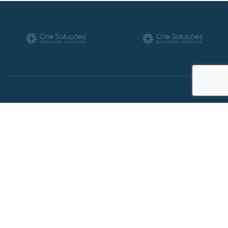
Desde 2004 no mercado, somos focados em entender os
objetivos do seu negócio e conectar você a profissionais
alinhados com esses objetivos para fazer parte do seu
time. Assim você terá na sua equipe pessoas muito mais
engajadas e produtivas.