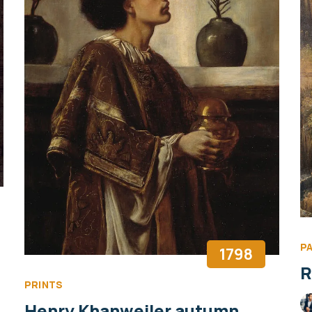
P
1798
R
PRINTS
Henry Khanweiler autumn