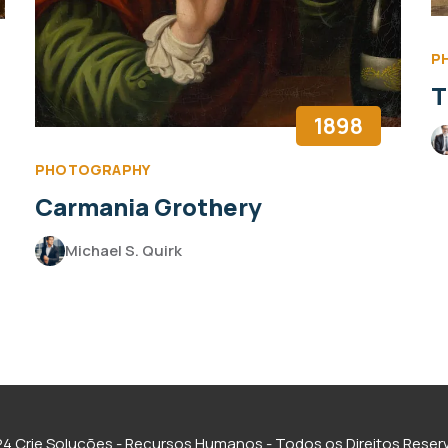
P
T
1898
PHOTOGRAPHY
Carmania Grothery
Michael S. Quirk
4 Crie Soluções - Recursos Humanos - Todos os Direitos Rese