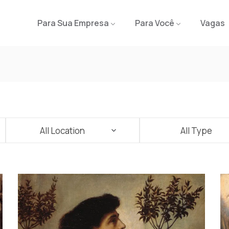
Para Sua Empresa
Para Você
Vagas
All Location
All Type