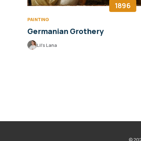
1896
PAINTING
Germanian Grothery
Lil’s Lana
© 202