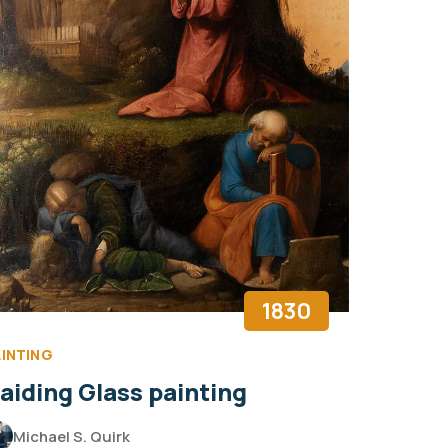
1830
AINTING
aiding Glass painting
Michael S. Quirk