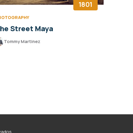
1801
HOTOGRAPHY
he Street Maya
Tommy Martinez
rvados