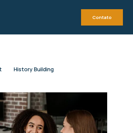
Contato
t
History Building