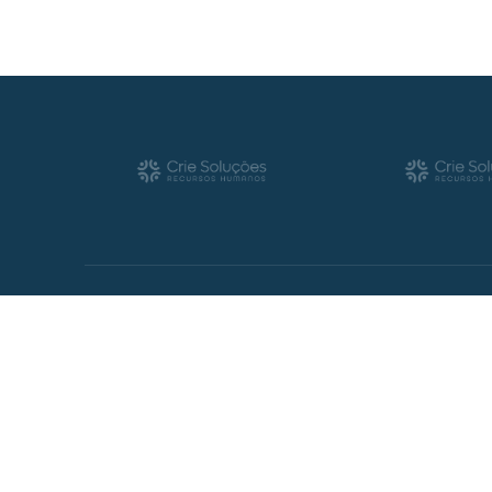
Desde 2004 no mercado, somos focados em entende
negócio e conectar você a profissionais alinhados 
parte do seu time. Assim você terá na sua equipe 