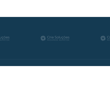
Dicas e noticias
ago 20, 2024
r os objetivos do seu
O papel do RH nos seto
com esses objetivos para fazer
pessoas muito mais engajadas